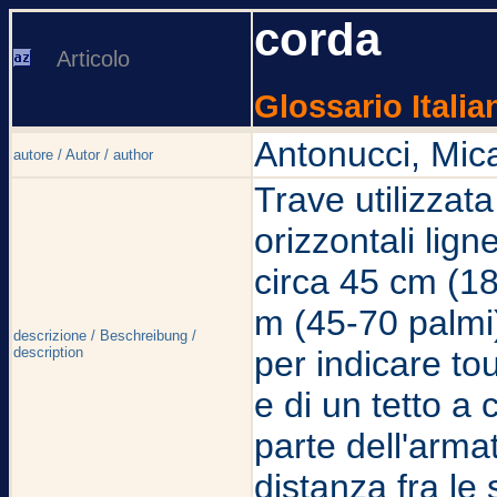
corda
Articolo
Glossario Italia
Antonucci, Mic
autore / Autor / author
Trave utilizzata
orizzontali lign
circa 45 cm (1
m (45-70 palmi)
descrizione / Beschreibung /
description
per indicare tou
e di un tetto a
parte dell'arma
distanza fra le 