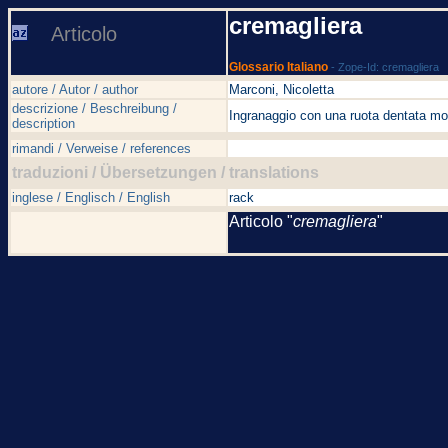
cremagliera
Articolo
Glossario Italiano
- Zope-Id: cremagliera
autore / Autor / author
Marconi, Nicoletta
descrizione / Beschreibung /
Ingranaggio con una ruota dentata motr
description
rimandi / Verweise / references
traduzioni / Übersetzungen / translations
inglese / Englisch / English
rack
Articolo "
cremagliera
"