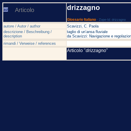
drizzagno
Articolo
Glossario Italiano
- Zope-Id: drizzagno
autore / Autor / author
Scavizzi, C. Paola
descrizione / Beschreibung /
taglio di un’ansa fluviale
description
da Scavizzi: Navigazione e regolazion
rimandi / Verweise / references
Articolo "
drizzagno
"