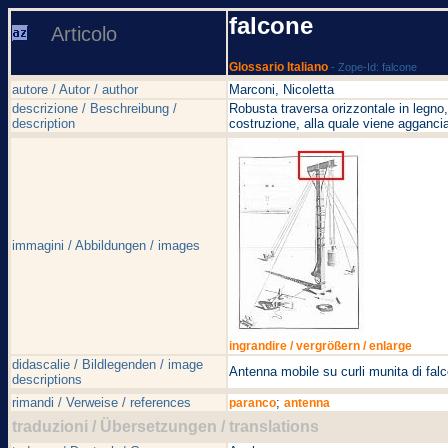
falcone
Articolo
Glossario Italiano
- Zope-Id: falcone
autore / Autor / author
Marconi, Nicoletta
descrizione / Beschreibung /
Robusta traversa orizzontale in legno
description
costruzione, alla quale viene aggancia
immagini / Abbildungen / images
ingrandire / vergrößern / enlarge
didascalie / Bildlegenden / image
Antenna mobile su curli munita di fal
descriptions
rimandi / Verweise / references
;
paranco
antenna
traduzioni / Übersetzungen / translations