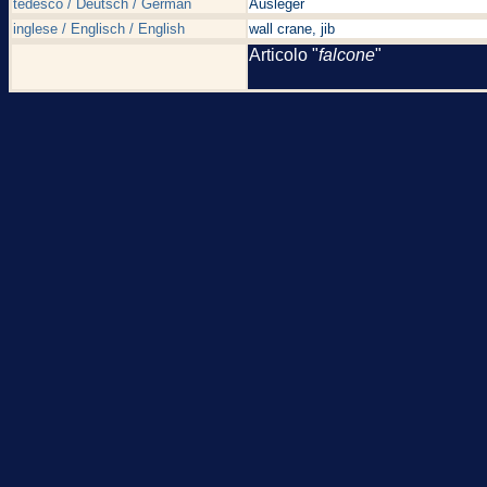
tedesco / Deutsch / German
Ausleger
inglese / Englisch / English
wall crane, jib
Articolo "
falcone
"