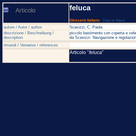
feluca
Articolo
Glossario Italiano
- Zope-Id: feluca
autore / Autor / author
Scavizzi, C. Paola
descrizione / Beschreibung /
piccolo bastimento con coperta e vele
description
da Scavizzi: Navigazione e regolazion
rimandi / Verweise / references
Articolo "
feluca
"