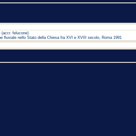
 (accr. felucone)
e fluviale nello Stato della Chiesa fra XVI e XVIII secolo, Roma 1991