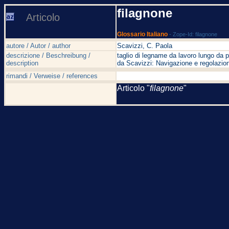
filagnone
Articolo
Glossario Italiano
- Zope-Id: filagnone
autore / Autor / author
Scavizzi, C. Paola
descrizione / Beschreibung /
taglio di legname da lavoro lungo da 
description
da Scavizzi: Navigazione e regolazion
rimandi / Verweise / references
Articolo "
filagnone
"