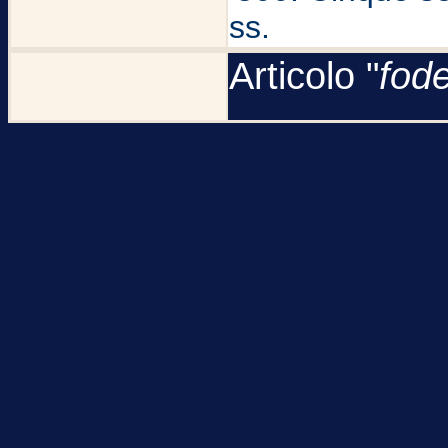
ss.
Articolo "
fod