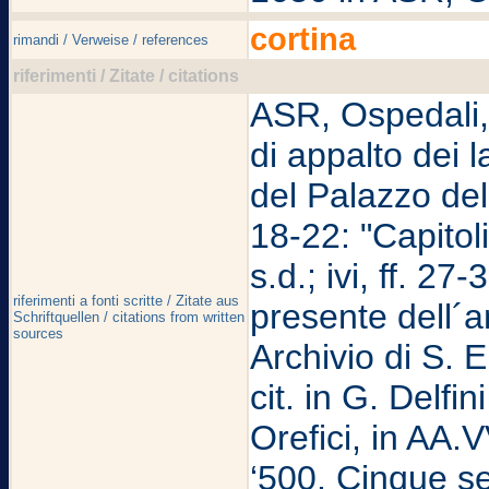
cortina
rimandi / Verweise / references
riferimenti / Zitate / citations
ASR, Ospedali, S
di appalto dei 
del Palazzo del 
18-22: "Capitol
s.d.; ivi, ff. 2
riferimenti a fonti scritte / Zitate aus
presente dell´
Schriftquellen / citations from written
sources
Archivio di S. E
cit. in G. Delfin
Orefici, in AA.
‘500. Cinque se