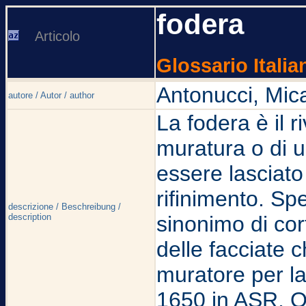
fodera
Articolo
Glossario Italia
Antonucci, Mic
autore / Autor / author
La fodera è il 
muratura o di u
essere lasciato 
rifinimento. S
descrizione / Beschreibung /
description
sinonimo di cort
delle facciate c
muratore per la
1650 in ASR, Osp