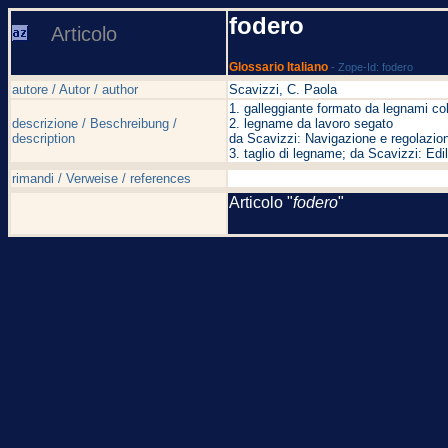
fodero
Articolo
Glossario Italiano
- Zope-Id: fodero
autore / Autor / author
Scavizzi, C. Paola
1. galleggiante formato da legnami col
descrizione / Beschreibung /
2. legname da lavoro segato
description
da Scavizzi: Navigazione e regolazion
3. taglio di legname; da Scavizzi: Ed
rimandi / Verweise / references
Articolo "
fodero
"