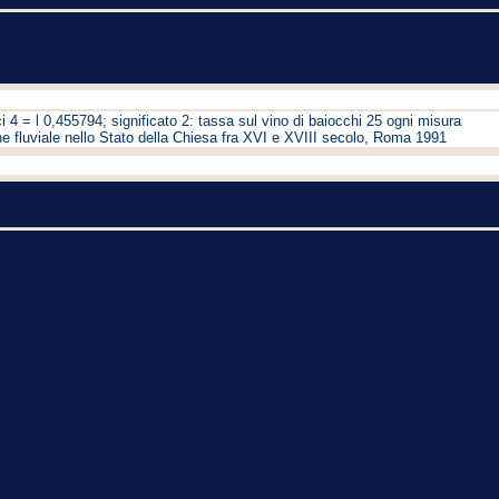
i 4 = l 0,455794; significato 2: tassa sul vino di baiocchi 25 ogni misura
e fluviale nello Stato della Chiesa fra XVI e XVIII secolo, Roma 1991