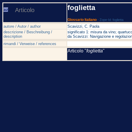
foglietta
Articolo
Glossario Italiano
- Zope-Id: foglietta
autore / Autor / author
Scavizzi, C. Paola
descrizione / Beschreibung /
significato 1: misura da vino; quartucc
description
da Scavizzi: Navigazione e regolazion
rimandi / Verweise / references
Articolo "
foglietta
"