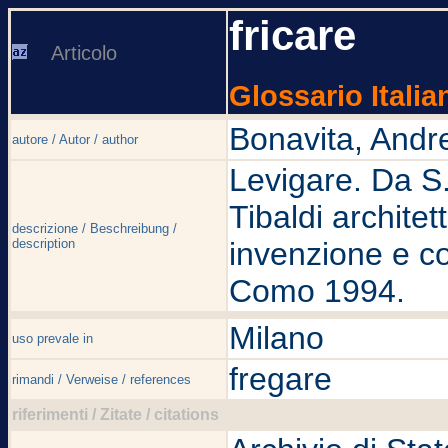
fricare
Articolo
Glossario Italia
Bonavita, Andr
autore / Autor / author
Levigare. Da S.
Tibaldi architet
descrizione / Beschreibung /
description
invenzione e c
Como 1994.
Milano
uso prevale in
fregare
rimandi / Verweise / references
riferimenti / Zitate / citations