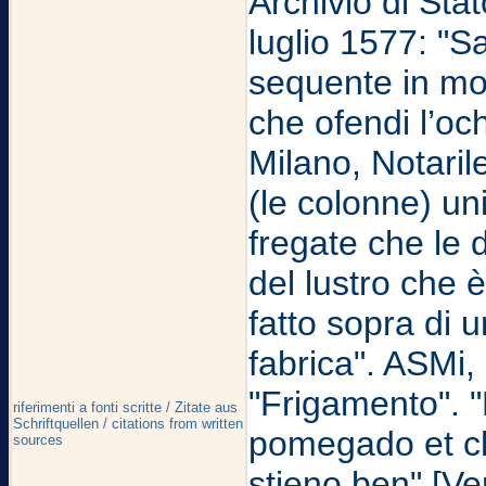
Archivio di Sta
luglio 1577: "S
sequente in mod
che ofendi l’och
Milano, Notaril
(le colonne) un
fregate che le d
del lustro che 
fatto sopra di u
fabrica". ASMi,
"Frigamento". "
riferimenti a fonti scritte / Zitate aus
Schriftquellen / citations from written
pomegado et c
sources
stieno ben" [Ve