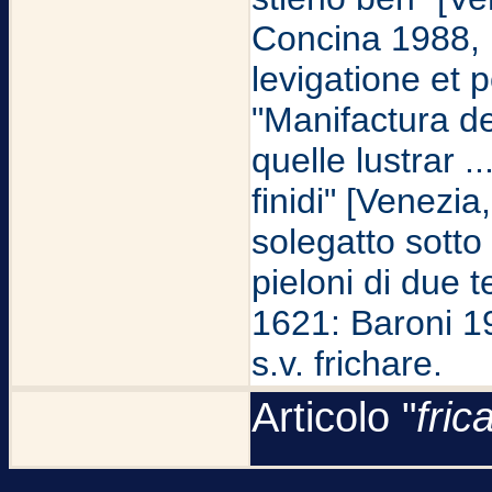
Concina 1988, p
levigatione et p
"Manifactura d
quelle lustrar .
finidi" [Venezia
solegatto sotto i
pieloni di due t
1621: Baroni 1
s.v. frichare.
Articolo "
fric