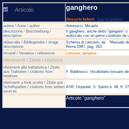
ganghero
Articolo
Glossario Italiano
- Zope-Id: ganghero
autore / Autor / author
Antonucci, Micaela
descrizione / Beschreibung /
Il ganghero, anche detto "gangano" o "
description
realizzato con un perno costituito da
didascalie / Bildlegenden / image
Schema di cancano, da : "Manuale del
descriptions
Roma 1997, pag. 263.
rimandi / Verweise / references
;
cancano
gangano
riferimenti / Zitate / citations
riferimenti alla trattatistica / Zitate
aus Traktaten / citations from
F. Baldinucci, Vocabolario toscano del
treatises
riferimenti a fonti scritte / Zitate aus
Schriftquellen / citations from written
ASR, Ospedali, S. Spirito b. 48, ff. 2
sources
Articolo "
ganghero
"