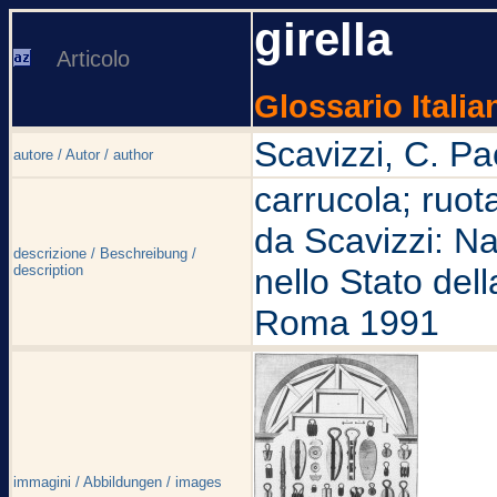
girella
Articolo
Glossario Italia
Scavizzi, C. Pa
autore / Autor / author
carrucola; ruot
da Scavizzi: Na
descrizione / Beschreibung /
description
nello Stato del
Roma 1991
immagini / Abbildungen / images