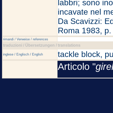
labbri; sono ino
incavate nel m
Da Scavizzi: Ed
Roma 1983, p.
rimandi / Verweise / references
traduzioni / Übersetzungen / translations
tackle block, p
inglese / Englisch / English
Articolo "
gire