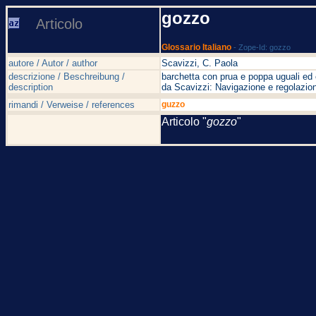
gozzo
Articolo
Glossario Italiano
- Zope-Id: gozzo
autore / Autor / author
Scavizzi, C. Paola
descrizione / Beschreibung /
barchetta con prua e poppa uguali ed 
description
da Scavizzi: Navigazione e regolazion
rimandi / Verweise / references
guzzo
Articolo "
gozzo
"