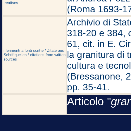
treatises
(Roma 1693-17
Archivio di Stat
318-20 e 384, c
61, cit. in E. Ci
riferimenti a fonti scritte / Zitate aus
la granitura di t
Schriftquellen / citations from written
sources
cultura e tecno
(Bressanone, 2
pp. 35-41.
Articolo "
gran