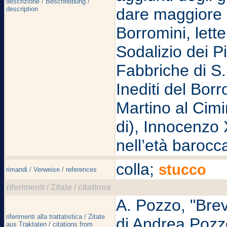
descrizione / Beschreibung /
description
dare maggiore sc
Borromini, lett
Sodalizio dei P
Fabbriche di S. 
Inediti del Borr
Martino al Cimi
di), Innocenzo
nell’età baroc
colla;
stucco
rimandi / Verweise / references
riferimenti / Zitate / citations
A. Pozzo, "Brev
riferimenti alla trattatistica / Zitate
di Andrea Pozzo"
aus Traktaten / citations from