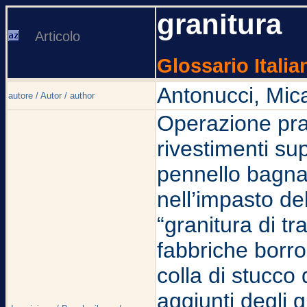
granitura
Articolo
Glossario Italia
Antonucci, Mic
autore / Autor / author
Operazione prati
rivestimenti sup
pennello bagnat
nell’impasto del
“granitura di t
fabbriche borro
colla di stucco
aggiunti degli 