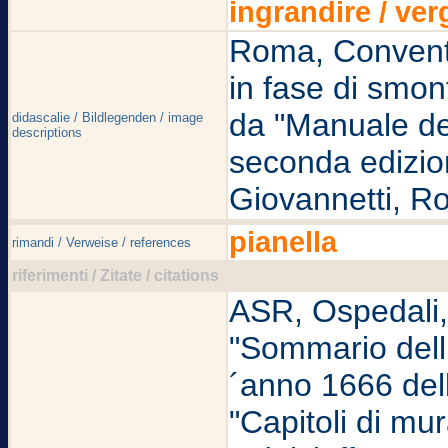
ingrandire / ver
Roma, Convento
in fase di smon
da "Manuale de
didascalie / Bildlegenden / image
descriptions
seconda edizion
Giovannetti, Ro
pianella
rimandi / Verweise / references
riferimenti / Zitate / citations
ASR, Ospedali, S
"Sommario delli
´anno 1666 dell
"Capitoli di mur