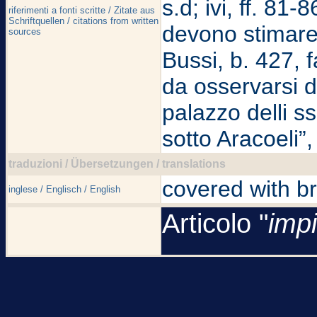
s.d; ivi, ff. 8
riferimenti a fonti scritte / Zitate aus
Schriftquellen / citations from written
devono stimare 
sources
Bussi, b. 427, f
da osservarsi d
palazzo delli ss
sotto Aracoeli”
traduzioni / Übersetzungen / translations
covered with br
inglese / Englisch / English
Articolo "
impi