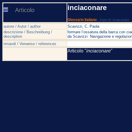
inciaconare
Articolo
Glossario Italiano
- Zope-Id: inciaconare
autore / Autor / author
Scavizzi, C. Paola
descrizione / Beschreibung /
formare l’ossatura della barca con ci
description
da Scavizzi: Navigazione e regolazion
rimandi / Verweise / references
Articolo "
inciaconare
"