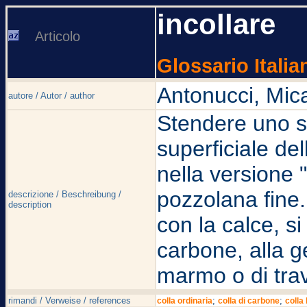
incollare
Articolo
Glossario Italia
Antonucci, Mic
autore / Autor / author
Stendere uno st
superficiale del
nella versione "
pozzolana fine.
descrizione / Beschreibung /
description
con la calce, si 
carbone, alla g
marmo o di trav
rimandi / Verweise / references
;
;
colla ordinaria
colla di carbone
colla