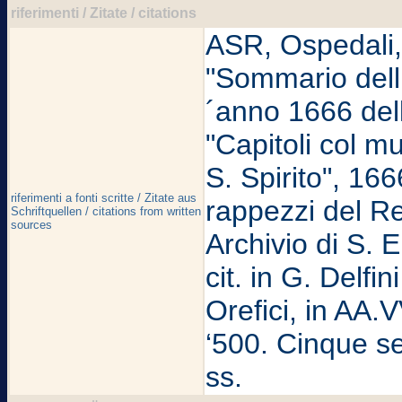
riferimenti / Zitate / citations
ASR, Ospedali, S
"Sommario delli
´anno 1666 dell
"Capitoli col m
S. Spirito", 1666
riferimenti a fonti scritte / Zitate aus
rappezzi del Re
Schriftquellen / citations from written
sources
Archivio di S. E
cit. in G. Delfin
Orefici, in AA.
‘500. Cinque se
ss.