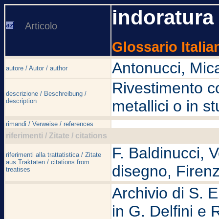
indoratura
Articolo
Glossario Italia
Antonucci, Mic
autore / Autor / author
Rivestimento co
descrizione / Beschreibung /
description
metallici o in s
rimandi / Verweise / references
riferimenti / Zitate / citations
F. Baldinucci, 
riferimenti alla trattatistica / Zitate
aus Traktaten / citations from
disegno, Firenz
treatises
Archivio di S. E
in G. Delfini e R