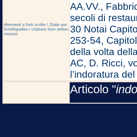
AA.VV., Fabbri
secoli di resta
riferimenti a fonti scritte / Zitate aus
30 Notai Capitoli
Schriftquellen / citations from written
sources
253-54, Capitol
della volta del
AC, D. Ricci, vo
l’indoratura de
Articolo "
indo