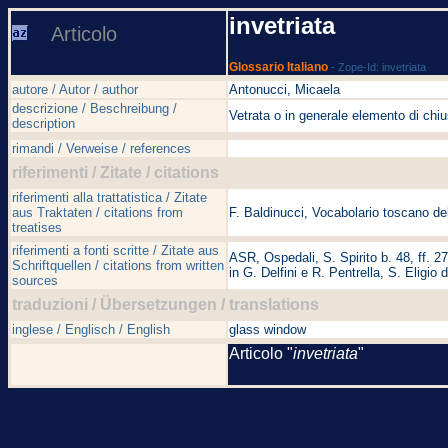
invetriata
Articolo
Glossario Italiano
- Zope-Id: invetriata
autore / Autor / author
Antonucci, Micaela
descrizione / Beschreibung /
Vetrata o in generale elemento di chiu
description
rimandi / Verweise / references
riferimenti / Zitate / citations
riferimenti alla trattatistica / Zitate
aus Traktaten / citations from
F. Baldinucci, Vocabolario toscano del
treatises
riferimenti a fonti scritte / Zitate aus
ASR, Ospedali, S. Spirito b. 48, ff. 27
Schriftquellen / citations from written
in G. Delfini e R. Pentrella, S. Eligi
sources
traduzioni / Übersetzungen / translations
inglese / Englisch / English
glass window
Articolo "
invetriata
"