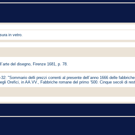
sura in vetro.
l´arte del disegno, Firenze 1681, p. 78.
-32: "Sommario delli prezzi correnti al presente dell´anno 1666 delle fabbriche 
o degli Orefici, in AA.VV., Fabbriche romane del primo ‘500. Cinque secoli di re