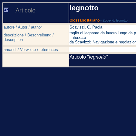
legnotto
Articolo
Glossario Italiano
- Zope-Id: legnotto
autore / Autor / author
Scavizzi, C. Paola
taglio di legname da lavoro lungo da 
descrizione / Beschreibung /
rinforzato
description
da Scavizzi: Navigazione e regolazion
rimandi / Verweise / references
Articolo "
legnotto
"