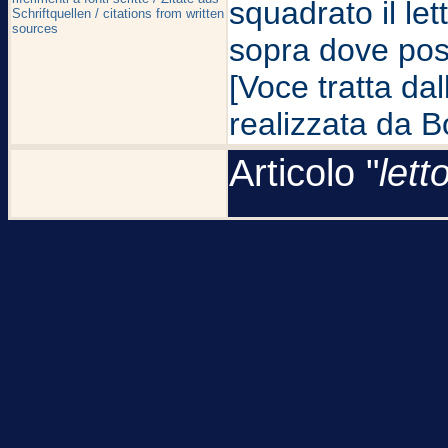
squadrato il let
Schriftquellen / citations from written
sources
sopra dove posa
[Voce tratta da
realizzata da B
Articolo "
lett