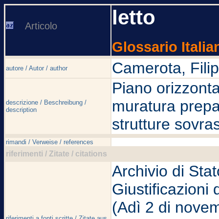
letto
Articolo
Glossario Italia
Camerota, Fili
autore / Autor / author
Piano orizzonta
muratura prepar
descrizione / Beschreibung /
description
strutture sovras
rimandi / Verweise / references
riferimenti / Zitate / citations
Archivio di Sta
Giustificazioni 
(Adì 2 di nove
riferimenti a fonti scritte / Zitate aus