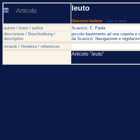
leuto
Articolo
Glossario Italiano
- Zope-Id: leuto
autore / Autor / author
Scavizzi, C. Paola
descrizione / Beschreibung /
piccolo bastimento ad una coperta e 
description
da Scavizzi: Navigazione e regolazion
rimandi / Verweise / references
Articolo "
leuto
"