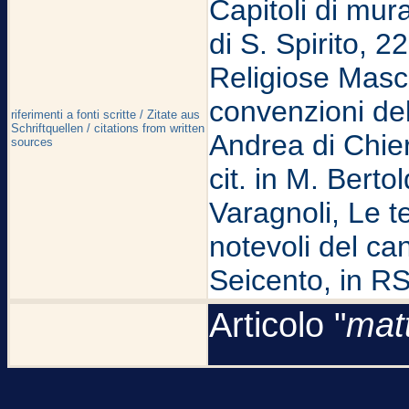
Capitoli di mur
di S. Spirito,
Religiose Maschi
convenzioni del
riferimenti a fonti scritte / Zitate aus
Schriftquellen / citations from written
Andrea di Chieri
sources
cit. in M. Berto
Varagnoli, Le te
notevoli del ca
Seicento, in RS
Articolo "
mat