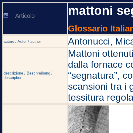
mattoni se
Articolo
Glossario Italia
Antonucci, Mic
autore / Autor / author
Mattoni ottenuti
dalla fornace c
“segnatura”, con
descrizione / Beschreibung /
description
scansioni tra i 
tessitura regol