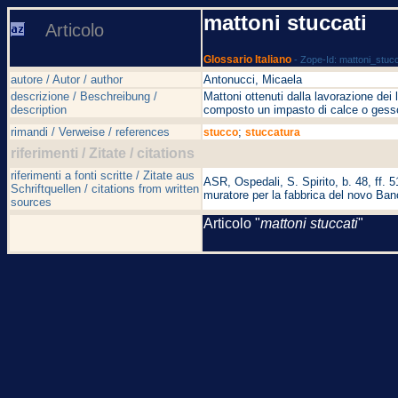
mattoni stuccati
Articolo
Glossario Italiano
- Zope-Id: mattoni_stucc
autore / Autor / author
Antonucci, Micaela
descrizione / Beschreibung /
Mattoni ottenuti dalla lavorazione dei l
description
composto un impasto di calce o gesso 
rimandi / Verweise / references
;
stucco
stuccatura
riferimenti / Zitate / citations
riferimenti a fonti scritte / Zitate aus
ASR, Ospedali, S. Spirito, b. 48, ff. 51
Schriftquellen / citations from written
muratore per la fabbrica del novo Ban
sources
Articolo "
mattoni stuccati
"