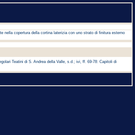
e nella copertura della cortina laterizia con uno strato di finitura esterno
olari Teatini di S. Andrea della Valle, s.d.; ivi, ff. 69-78: Capitoli di