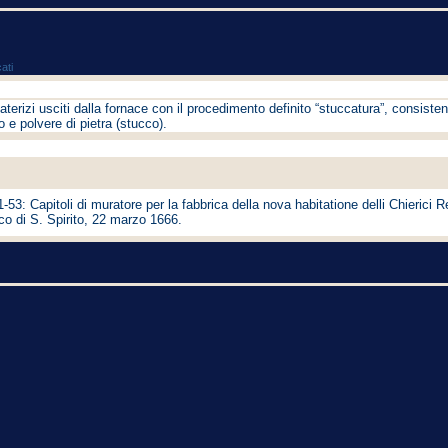
ati
aterizi usciti dalla fornace con il procedimento definito “stuccatura”, consistent
e polvere di pietra (stucco).
-53: Capitoli di muratore per la fabbrica della nova habitatione delli Chierici Reg
co di S. Spirito, 22 marzo 1666.