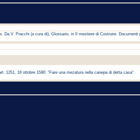
 Da V. Pracchi (a cura di), Glossario, in Il mestiere di Costruire. Documenti 
cart. 1251, 18 ottobre 1590: "Fare una mezatura nella canepa di detta casa".