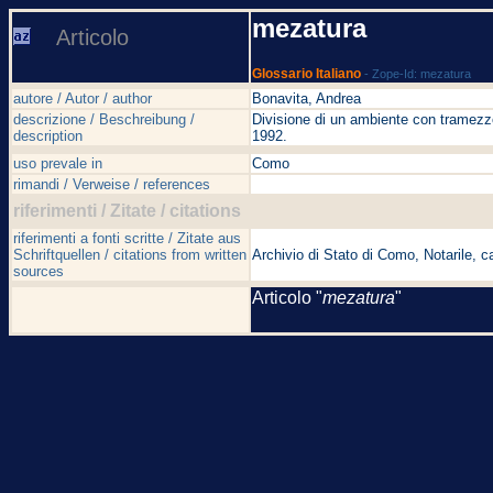
mezatura
Articolo
Glossario Italiano
- Zope-Id: mezatura
autore / Autor / author
Bonavita, Andrea
descrizione / Beschreibung /
Divisione di un ambiente con tramezzo.
description
1992.
uso prevale in
Como
rimandi / Verweise / references
riferimenti / Zitate / citations
riferimenti a fonti scritte / Zitate aus
Schriftquellen / citations from written
Archivio di Stato di Como, Notarile, 
sources
Articolo "
mezatura
"