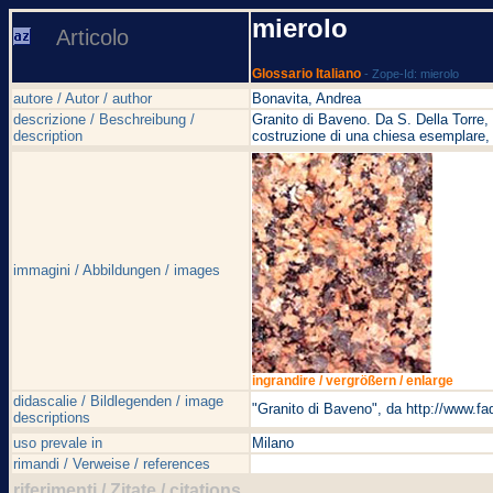
mierolo
Articolo
Glossario Italiano
- Zope-Id: mierolo
autore / Autor / author
Bonavita, Andrea
descrizione / Beschreibung /
Granito di Baveno. Da S. Della Torre, 
description
costruzione di una chiesa esemplare
immagini / Abbildungen / images
ingrandire / vergrößern / enlarge
didascalie / Bildlegenden / image
"Granito di Baveno", da http://www.fa
descriptions
uso prevale in
Milano
rimandi / Verweise / references
riferimenti / Zitate / citations