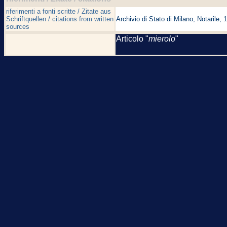
riferimenti a fonti scritte / Zitate aus
Schriftquellen / citations from written
Archivio di Stato di Milano, Notarile,
sources
Articolo "
mierolo
"