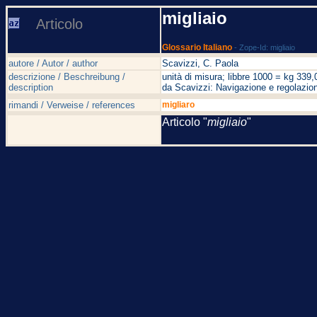
migliaio
Articolo
Glossario Italiano
- Zope-Id: migliaio
autore / Autor / author
Scavizzi, C. Paola
descrizione / Beschreibung /
unità di misura; libbre 1000 = kg 339
description
da Scavizzi: Navigazione e regolazion
rimandi / Verweise / references
migliaro
Articolo "
migliaio
"