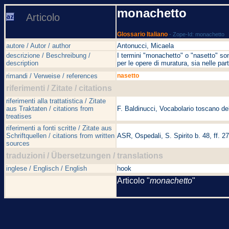
monachetto
Articolo
Glossario Italiano
- Zope-Id: monachetto
autore / Autor / author
Antonucci, Micaela
descrizione / Beschreibung /
I termini "monachetto" o "nasetto" so
description
per le opere di muratura, sia nelle part
rimandi / Verweise / references
nasetto
riferimenti / Zitate / citations
riferimenti alla trattatistica / Zitate
aus Traktaten / citations from
F. Baldinucci, Vocabolario toscano del
treatises
riferimenti a fonti scritte / Zitate aus
Schriftquellen / citations from written
ASR, Ospedali, S. Spirito b. 48, ff. 2
sources
traduzioni / Übersetzungen / translations
inglese / Englisch / English
hook
Articolo "
monachetto
"