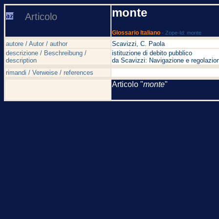
monte
Articolo
Glossario Italiano
- Zope-Id: monte
autore / Autor / author
Scavizzi, C. Paola
descrizione / Beschreibung /
istituzione di debito pubblico
description
da Scavizzi: Navigazione e regolazion
rimandi / Verweise / references
Articolo "
monte
"