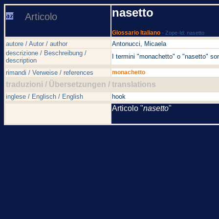
nasetto
Articolo
Glossario Italiano
- Zope-Id: nasetto
autore / Autor / author
Antonucci, Micaela
descrizione / Beschreibung /
I termini "monachetto" o "nasetto" so
description
rimandi / Verweise / references
monachetto
traduzioni / Übersetzungen / translations
inglese / Englisch / English
hook
Articolo "
nasetto
"