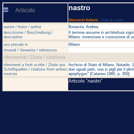
nastro
Articolo
Glossario Italiano
- Zope-Id: nastro
autore / Autor / author
Bonavita, Andrea
descrizione / Beschreibung /
Il termine assume in architettura signif
description
Milano: invenzione e costruzione di 
uso prevale in
Milano
rimandi / Verweise / references
riferimenti / Zitate / citations
riferimenti a fonti scritte / Zitate aus
Archivio di Stato di Milano, Notarile,
Schriftquellen / citations from written
due uguali parti, una si pigli per il pli
sources
apophygus" [Cataneo 1985, p. 350].
Articolo "
nastro
"