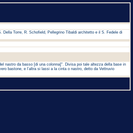
S. Della Torre, R. Schofield, Pellegrino Tibaldi architetto e il S. Fedele di
el nastro da basso [di una colonna]". Divisa poi tale altezza della base in
 vero bastone, e l’altra si lassi a la cinta o nastro, detto da Vettruvio