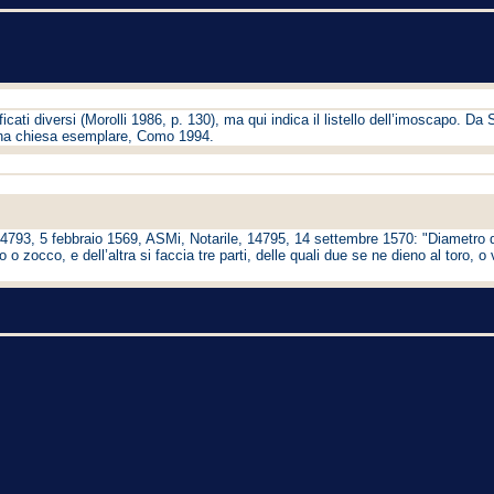
icati diversi (Morolli 1986, p. 130), ma qui indica il listello dell’imoscapo. Da 
una chiesa esemplare, Como 1994.
 14793, 5 febbraio 1569, ASMi, Notarile, 14795, 14 settembre 1570: "Diametro d
nto o zocco, e dell’altra si faccia tre parti, delle quali due se ne dieno al toro, o