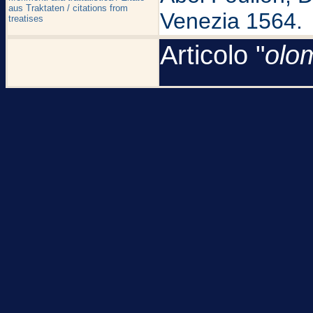
aus Traktaten / citations from
Venezia 1564.
treatises
Articolo "
olo