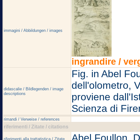
immagini / Abbildungen / images
ingrandire / ver
Fig. in Abel Fou
dell'olometro,
didascalie / Bildlegenden / image
descriptions
proviene dall'Is
Scienza di Fire
rimandi / Verweise / references
riferimenti / Zitate / citations
Abel Foullon, D
riferimenti alla trattatistica / Zitate