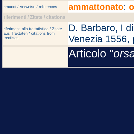
;
ammattonato
o
rimandi / Verweise / references
riferimenti / Zitate / citations
D. Barbaro, I die
riferimenti alla trattatistica / Zitate
aus Traktaten / citations from
Venezia 1556, 
treatises
Articolo "
ors