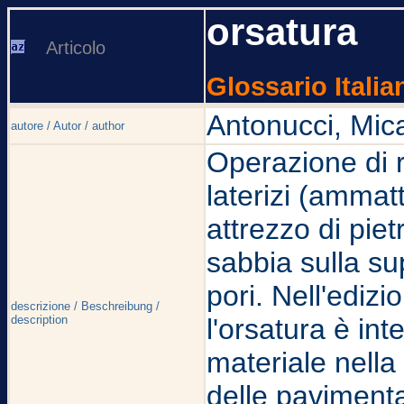
orsatura
Articolo
Glossario Italia
Antonucci, Mic
autore / Autor / author
Operazione di r
laterizi (ammat
attrezzo di pie
sabbia sulla sup
pori. Nell'ediz
descrizione / Beschreibung /
description
l'orsatura è in
materiale nella
delle pavimenta