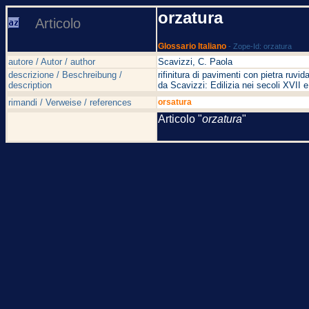
orzatura
Articolo
Glossario Italiano
- Zope-Id: orzatura
autore / Autor / author
Scavizzi, C. Paola
descrizione / Beschreibung /
rifinitura di pavimenti con pietra ruvid
description
da Scavizzi: Edilizia nei secoli XVI
rimandi / Verweise / references
orsatura
Articolo "
orzatura
"