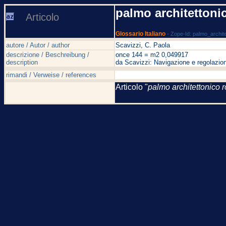
palmo architetton
Articolo
Glossario Italiano
- Zope-Id: palmo_archi
autore / Autor / author
Scavizzi, C. Paola
descrizione / Beschreibung /
once 144 = m2 0,049917
description
da Scavizzi: Navigazione e regolazion
rimandi / Verweise / references
Articolo "
palmo architettonico