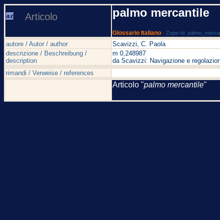
palmo mercantile
Articolo
Glossario Italiano
- Zope-Id: palmo_mercan
autore / Autor / author
Scavizzi, C. Paola
descrizione / Beschreibung /
m 0,248987
description
da Scavizzi: Navigazione e regolazion
rimandi / Verweise / references
Articolo "
palmo mercantile
"