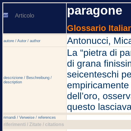
paragone
Articolo
Glossario Italia
Antonucci, Mic
autore / Autor / author
La “pietra di p
di grana finiss
seicenteschi pe
descrizione / Beschreibung /
description
empiricamente 
dell’oro, osser
questo lasciava 
rimandi / Verweise / references
riferimenti / Zitate / citations