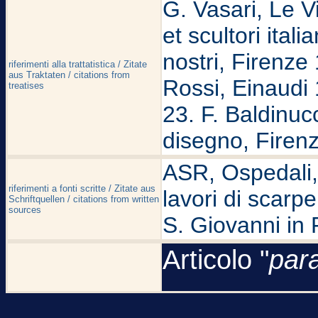
G. Vasari, Le Vit
et scultori ital
nostri, Firenze 
riferimenti alla trattatistica / Zitate
aus Traktaten / citations from
Rossi, Einaudi 1
treatises
23. F. Baldinuc
disegno, Firenz
ASR, Ospedali, S
riferimenti a fonti scritte / Zitate aus
lavori di scarp
Schriftquellen / citations from written
sources
S. Giovanni in 
Articolo "
par