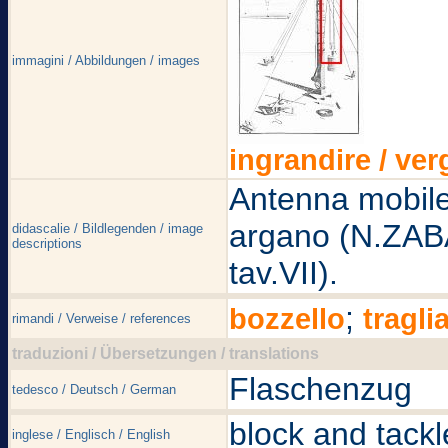
immagini / Abbildungen / images
ingrandire / ver
Antenna mobile 
argano (N.ZABA
didascalie / Bildlegenden / image
descriptions
tav.VII).
;
bozzello
tragli
rimandi / Verweise / references
traduzioni / Übersetzungen / translations
Flaschenzug
tedesco / Deutsch / German
block and tackl
inglese / Englisch / English