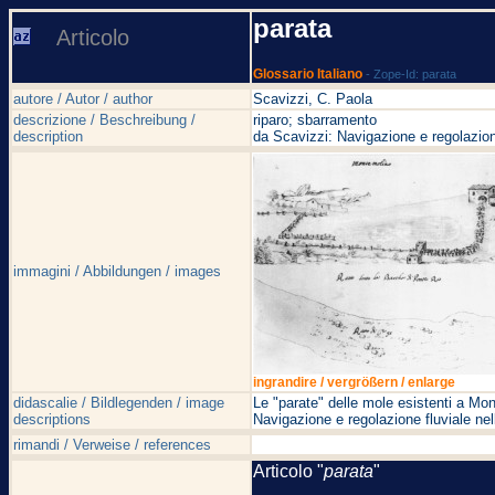
parata
Articolo
Glossario Italiano
- Zope-Id: parata
autore / Autor / author
Scavizzi, C. Paola
descrizione / Beschreibung /
riparo; sbarramento
description
da Scavizzi: Navigazione e regolazion
immagini / Abbildungen / images
ingrandire / vergrößern / enlarge
didascalie / Bildlegenden / image
Le "parate" delle mole esistenti a Mon
descriptions
Navigazione e regolazione fluviale ne
rimandi / Verweise / references
Articolo "
parata
"