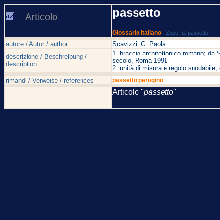
passetto
Articolo
Glossario Italiano
- Zope-Id: passetto
autore / Autor / author
Scavizzi, C. Paola
1. braccio architettonico romano; da S
descrizione / Beschreibung /
secolo, Roma 1991
description
2. unità di misura e regolo snodabile
rimandi / Verweise / references
passetto perugino
Articolo "
passetto
"