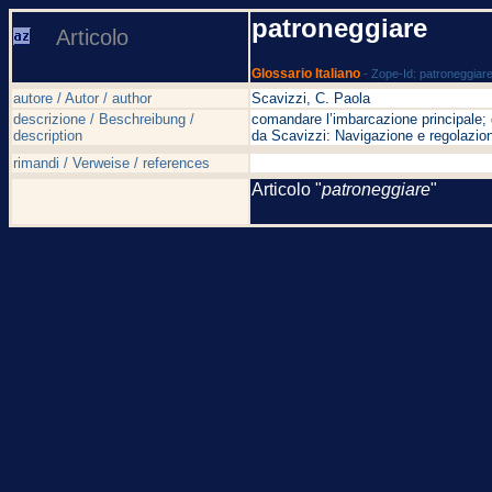
patroneggiare
Articolo
Glossario Italiano
- Zope-Id: patroneggiar
autore / Autor / author
Scavizzi, C. Paola
descrizione / Beschreibung /
comandare l’imbarcazione principale; 
description
da Scavizzi: Navigazione e regolazion
rimandi / Verweise / references
Articolo "
patroneggiare
"