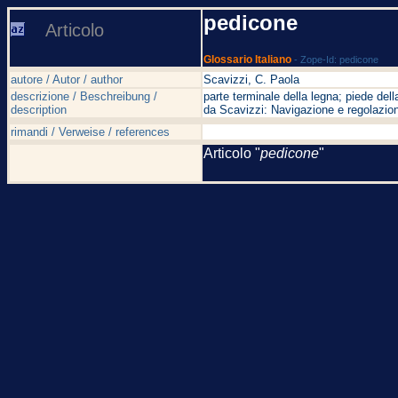
pedicone
Articolo
Glossario Italiano
- Zope-Id: pedicone
autore / Autor / author
Scavizzi, C. Paola
descrizione / Beschreibung /
parte terminale della legna; piede dell
description
da Scavizzi: Navigazione e regolazion
rimandi / Verweise / references
Articolo "
pedicone
"