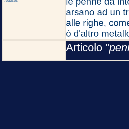
le penne da int
treatises
arsano ad un tra
alle righe, com
ò d'altro metal
Articolo "
pen