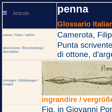
penna
Articolo
Glossario Italia
Camerota, Fili
autore / Autor / author
Punta scrivente
descrizione / Beschreibung /
description
di ottone, d'arge
immagini / Abbildungen /
images
ingrandire / vergröß
Fig. in Giovanni Po