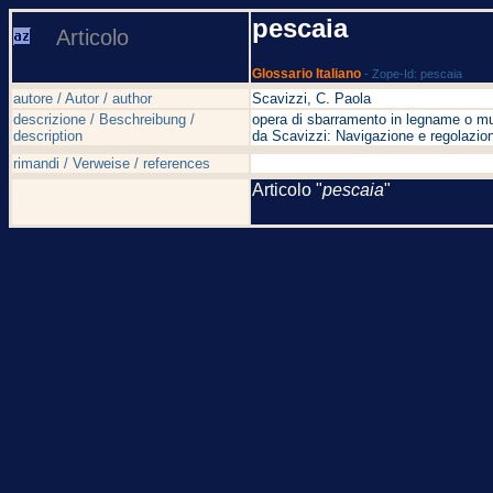
pescaia
Articolo
Glossario Italiano
- Zope-Id: pescaia
autore / Autor / author
Scavizzi, C. Paola
descrizione / Beschreibung /
opera di sbarramento in legname o mura
description
da Scavizzi: Navigazione e regolazion
rimandi / Verweise / references
Articolo "
pescaia
"