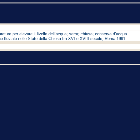
tura per elevare il livello dell’acqua; serra; chiusa; conserva d’acqua
e fluviale nello Stato della Chiesa fra XVI e XVIII secolo, Roma 1991