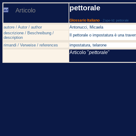
pettorale
Articolo
Glossario Italiano
- Zope-Id: pettorale
autore / Autor / author
Antonucci, Micaela
descrizione / Beschreibung /
Il pettorale o impostatura è una travers
description
rimandi / Verweise / references
impostatura, telarone
Articolo "
pettorale
"