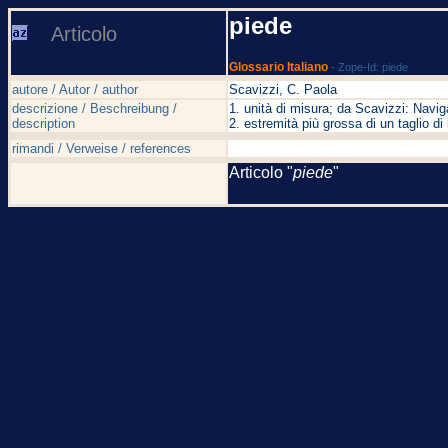
piede
Articolo
Glossario Italiano
- Zope-Id: piede
autore / Autor / author
Scavizzi, C. Paola
descrizione / Beschreibung /
1. unità di misura; da Scavizzi: Navi
description
2. estremità più grossa di un taglio 
rimandi / Verweise / references
Articolo "
piede
"