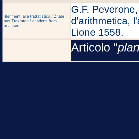
G.F. Peverone, D
riferimenti alla trattatistica / Zitate
d'arithmetica, l
aus Traktaten / citations from
treatises
Lione 1558.
Articolo "
pla