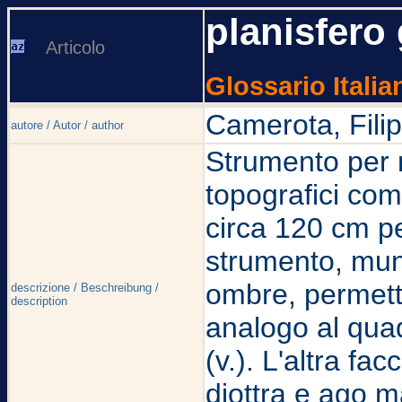
planisfero
Articolo
Glossario Italia
Camerota, Fili
autore / Autor / author
Strumento per r
topografici com
circa 120 cm pe
strumento, muni
ombre, permette
descrizione / Beschreibung /
description
analogo al quad
(v.). L'altra fa
diottra e ago m