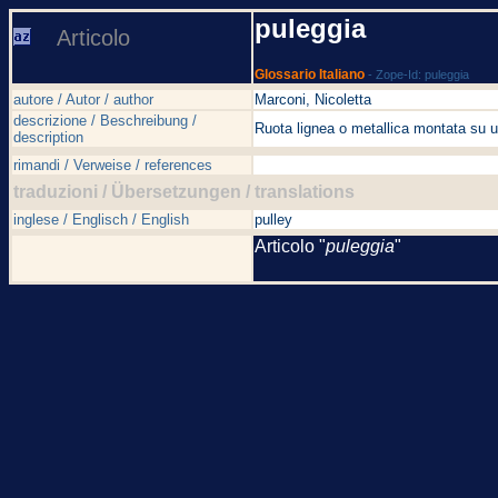
puleggia
Articolo
Glossario Italiano
- Zope-Id: puleggia
autore / Autor / author
Marconi, Nicoletta
descrizione / Beschreibung /
Ruota lignea o metallica montata su u
description
rimandi / Verweise / references
traduzioni / Übersetzungen / translations
inglese / Englisch / English
pulley
Articolo "
puleggia
"