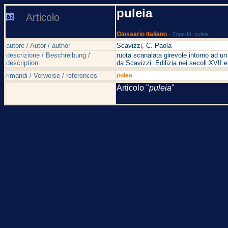
puleia
Articolo
Glossario Italiano
- Zope-Id: puleia
autore / Autor / author
Scavizzi, C. Paola
descrizione / Beschreibung /
ruota scanalata girevole intorno ad u
description
da Scavizzi: Edilizia nei secoli XVI
rimandi / Verweise / references
polea
Articolo "
puleia
"