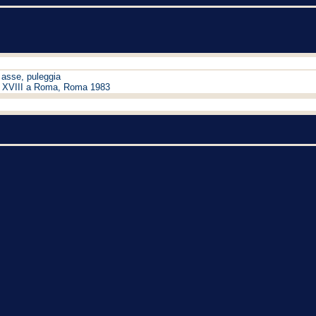
n asse, puleggia
I e XVIII a Roma, Roma 1983