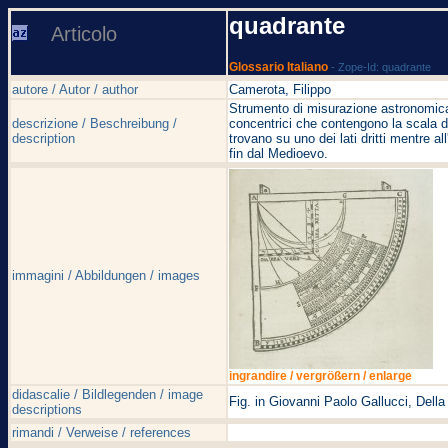
quadrante
Articolo
Glossario Italiano
- Zope-Id: quadrante
autore / Autor / author
Camerota, Filippo
Strumento di misurazione astronomica e
descrizione / Beschreibung /
concentrici che contengono la scala dei
description
trovano su uno dei lati dritti mentre a
fin dal Medioevo.
immagini / Abbildungen / images
ingrandire / vergrößern / enlarge
didascalie / Bildlegenden / image
Fig. in Giovanni Paolo Gallucci, Della
descriptions
rimandi / Verweise / references