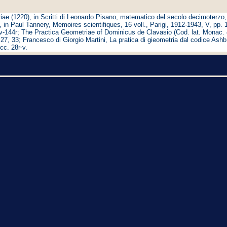
ae (1220), in Scritti di Leonardo Pisano, matematico del secolo decimoterzo
, in Paul Tannery, Memoires scientifiques, 16 voll., Parigi, 1912-1943, V, pp
144r; The Practica Geometriae of Dominicus de Clavasio (Cod. lat. Monac. 410
, 27, 33; Francesco di Giorgio Martini, La pratica di gieometria dal codice Ash
cc. 28r-v.