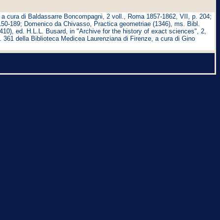
, a cura di Baldassarre Boncompagni, 2 voll., Roma 1857-1862, VII, p. 204;
. 150-189; Domenico da Chivasso, Practica geometriae (1346), ms. Bibl.
), ed. H.L.L. Busard, in "Archive for the history of exact sciences", 2,
b. 361 della Biblioteca Medicea Laurenziana di Firenze, a cura di Gino