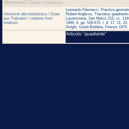
riferimenti / Zitate / citations
Leonardo Fibonacci, Practica geometri
riferimenti alla trattatistica / Zitate
Robert Anglicus, Tractatus quadrantis
aus Traktaten / citations from
Laurenziana, San Marco 215, cc. 124v-
treatises
1965, 6, pp. 520-575, I, 9, 17, 21, 22
Arrighi, Giunti-Barbèra, Firenze 1970, 
Articolo "
quadrante
"